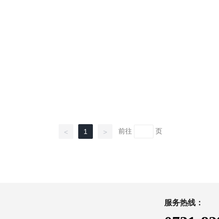
前往
页
1
<
>
服务热线：