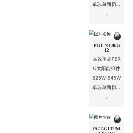
单玻单面切半
110片电池系
+
列
PGT-N108/G
12
高效单晶PER
C太阳能组件
525W-545W
单玻单面切半
108片电池系
+
列
PGT-G132/M