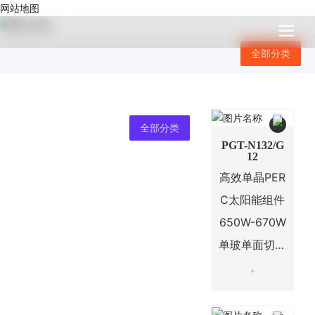
网站地图
全部分类
全部分类
PGT-N132/G
12
高效单晶PER
C太阳能组件
650W-670W
单玻单面切半
132片电池系
+
列