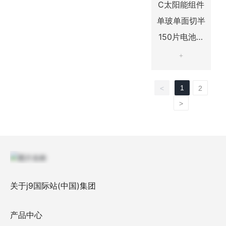
C太阳能组件
单玻单面切半
150片电池系
列
+
1
<
2
>
关于j9国际站(中国)集团
产品中心