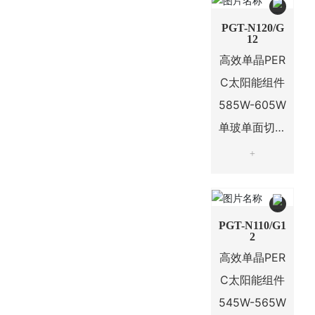
PGT-N120/G
12
高效单晶PER
C太阳能组件
585W-605W
单玻单面切半
120片电池系
+
列
PGT-N110/G1
2
高效单晶PER
C太阳能组件
545W-565W