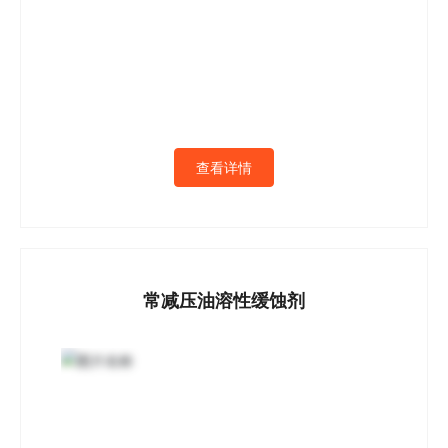
查看详情
常减压油溶性缓蚀剂