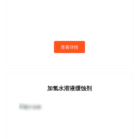
查看详情
加氢水溶液缓蚀剂