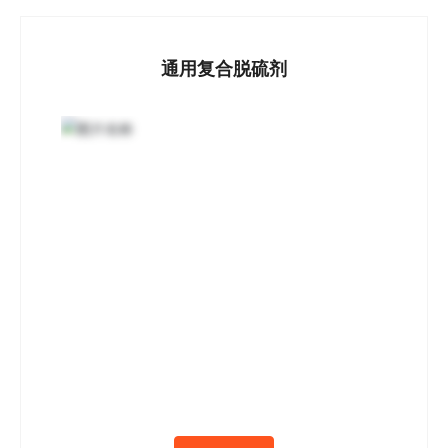
通用复合脱硫剂