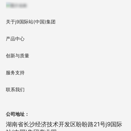
关于j9国际站(中国)集团
产品中心
创新与质量
服务支持
联系我们
公司地址：
湖南省长沙经济技术开发区盼盼路21号j9国际